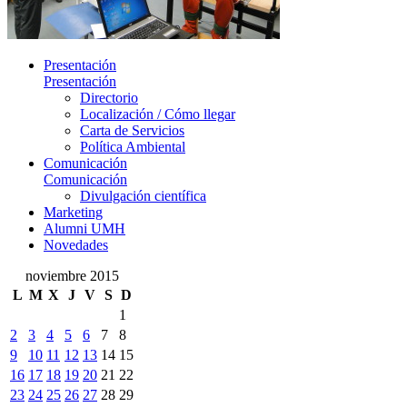
Presentación
Presentación
Directorio
Localización / Cómo llegar
Carta de Servicios
Política Ambiental
Comunicación
Comunicación
Divulgación científica
Marketing
Alumni UMH
Novedades
noviembre 2015
L
M
X
J
V
S
D
1
2
3
4
5
6
7
8
9
10
11
12
13
14
15
16
17
18
19
20
21
22
23
24
25
26
27
28
29