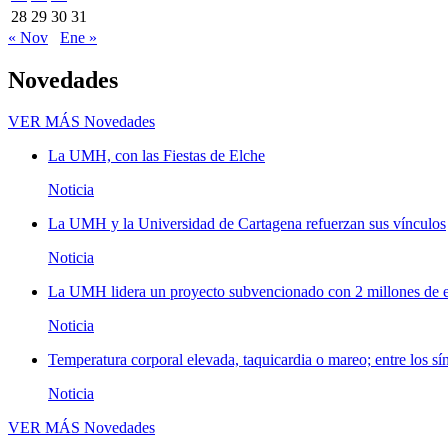
28
29
30
31
« Nov
Ene »
Novedades
VER MÁS
Novedades
La UMH, con las Fiestas de Elche
Noticia
La UMH y la Universidad de Cartagena refuerzan sus vínculos
Noticia
La UMH lidera un proyecto subvencionado con 2 millones de eu
Noticia
Temperatura corporal elevada, taquicardia o mareo; entre los sí
Noticia
VER MÁS
Novedades