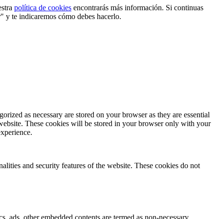
estra
política de cookies
encontrarás más información. Si continuas
r" y te indicaremos cómo debes hacerlo.
gorized as necessary are stored on your browser as they are essential
 website. These cookies will be stored in your browser only with your
experience.
nalities and security features of the website. These cookies do not
ytics, ads, other embedded contents are termed as non-necessary