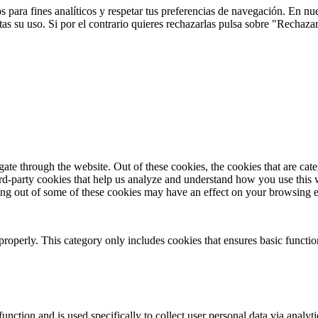
 para fines analíticos y respetar tus preferencias de navegación. En nu
s su uso. Si por el contrario quieres rechazarlas pulsa sobre "Rechaza
te through the website. Out of these cookies, the cookies that are cate
hird-party cookies that help us analyze and understand how you use this
ting out of some of these cookies may have an effect on your browsing 
properly. This category only includes cookies that ensures basic functio
function and is used specifically to collect user personal data via anal