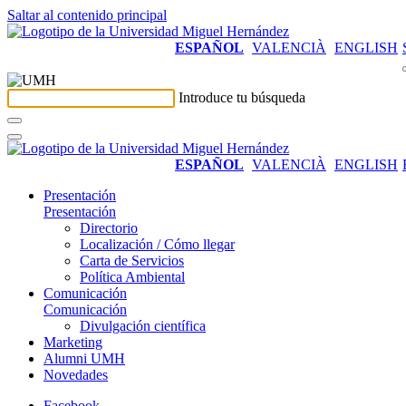
Saltar al contenido principal
ESPAÑOL
VALENCIÀ
ENGLISH
Introduce tu búsqueda
ESPAÑOL
VALENCIÀ
ENGLISH
Presentación
Presentación
Directorio
Localización / Cómo llegar
Carta de Servicios
Política Ambiental
Comunicación
Comunicación
Divulgación científica
Marketing
Alumni UMH
Novedades
Facebook