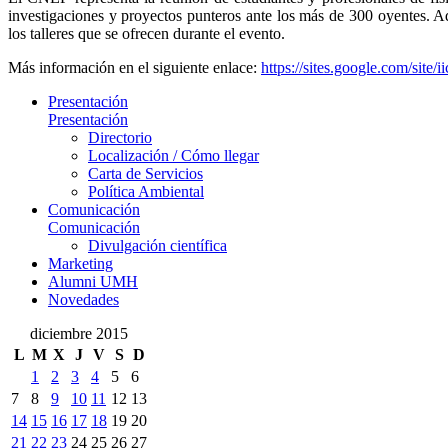
investigaciones y proyectos punteros ante los más de 300 oyentes. A
los talleres que se ofrecen durante el evento.
Más información en el siguiente enlace:
https://sites.google.com/site/ii
Presentación
Presentación
Directorio
Localización / Cómo llegar
Carta de Servicios
Política Ambiental
Comunicación
Comunicación
Divulgación científica
Marketing
Alumni UMH
Novedades
diciembre 2015
L
M
X
J
V
S
D
1
2
3
4
5
6
7
8
9
10
11
12
13
14
15
16
17
18
19
20
21
22
23
24
25
26
27