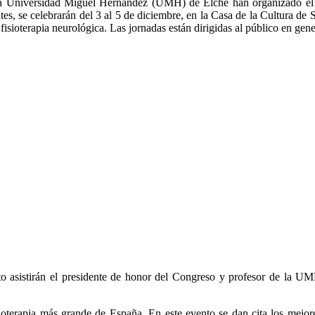
de la Universidad Miguel Hernández (UMH) de Elche han organizado el
ntes, se celebrarán del 3 al 5 de diciembre, en la Casa de la Cultura de
fisioterapia neurológica. Las jornadas están dirigidas al público en gener
to asistirán el presidente de honor del Congreso y profesor de la U
ioterapia más grande de España. En este evento se dan cita los mejor