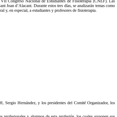
 VII Congreso Nacional de Estudiantes de Fisioterapia (CNEF). Las
 Sant Joan d’Alacant. Durante estos tres días, se analizarán temas como
al y, en especial, a estudiantes y profesores de fisioterapia.
MH, Sergio Hernández, y los presidentes del Comité Organizador, los
es profesionales y alumnos de esta profesión, los cuales exponen sus