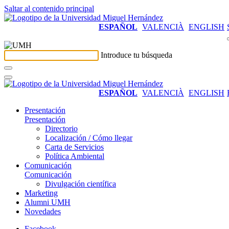
Saltar al contenido principal
ESPAÑOL
VALENCIÀ
ENGLISH
Introduce tu búsqueda
ESPAÑOL
VALENCIÀ
ENGLISH
Presentación
Presentación
Directorio
Localización / Cómo llegar
Carta de Servicios
Política Ambiental
Comunicación
Comunicación
Divulgación científica
Marketing
Alumni UMH
Novedades
Facebook