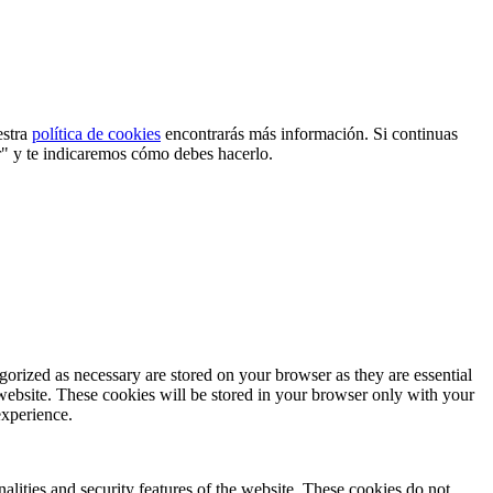
estra
política de cookies
encontrarás más información. Si continuas
r" y te indicaremos cómo debes hacerlo.
gorized as necessary are stored on your browser as they are essential
 website. These cookies will be stored in your browser only with your
experience.
nalities and security features of the website. These cookies do not