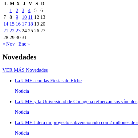
L
M
X
J
V
S
D
1
2
3
4
5
6
7
8
9
10
11
12
13
14
15
16
17
18
19
20
21
22
23
24
25
26
27
28
29
30
31
« Nov
Ene »
Novedades
VER MÁS
Novedades
La UMH, con las Fiestas de Elche
Noticia
La UMH y la Universidad de Cartagena refuerzan sus vínculos
Noticia
La UMH lidera un proyecto subvencionado con 2 millones de eu
Noticia