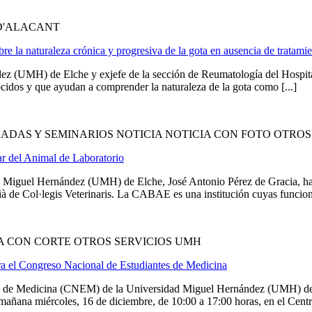
D'ALACANT
e la naturaleza crónica y progresiva de la gota en ausencia de tratami
ez (UMH) de Elche y exjefe de la sección de Reumatología del Hospital 
cidos y que ayudan a comprender la naturaleza de la gota como [...]
ADAS Y SEMINARIOS NOTICIA NOTICIA CON FOTO OTROS
r del Animal de Laboratorio
dad Miguel Hernández (UMH) de Elche, José Antonio Pérez de Gracia, 
de Col·legis Veterinaris. La CABAE es una institución cuyas funciones
A CON CORTE OTROS SERVICIOS UMH
a el Congreso Nacional de Estudiantes de Medicina
s de Medicina (CNEM) de la Universidad Miguel Hernández (UMH) de 
mañana miércoles, 16 de diciembre, de 10:00 a 17:00 horas, en el Centro