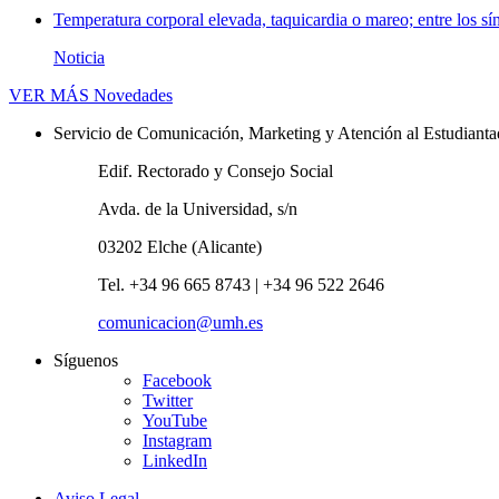
Temperatura corporal elevada, taquicardia o mareo; entre los sí
Noticia
VER MÁS
Novedades
Servicio de Comunicación, Marketing y Atención al Estudiant
Edif. Rectorado y Consejo Social
Avda. de la Universidad, s/n
03202 Elche (Alicante)
Tel. +34 96 665 8743 | +34 96 522 2646
comunicacion@umh.es
Síguenos
Facebook
Twitter
YouTube
Instagram
LinkedIn
Aviso Legal