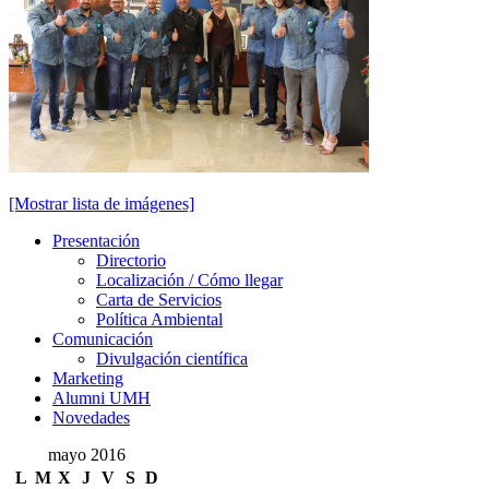
[Mostrar lista de imágenes]
Presentación
Presentación
Directorio
Localización / Cómo llegar
Carta de Servicios
Política Ambiental
Comunicación
Comunicación
Divulgación científica
Marketing
Alumni UMH
Novedades
mayo 2016
L
M
X
J
V
S
D