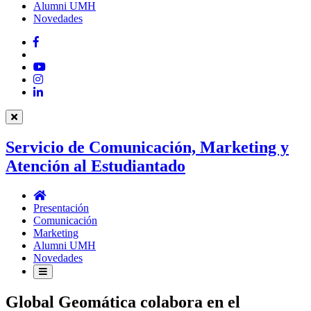
Alumni UMH
Novedades
Facebook
Twitter
YouTube
Instagram
LinkedIn
Servicio de Comunicación, Marketing y
Atención al Estudiantado
Servicio
de
Presentación
Comunicación,
Comunicación
Marketing
Marketing
y
Alumni UMH
Atención
Novedades
al
Estudiantado
Global Geomática colabora en el