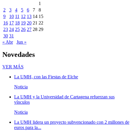
1
2
3
4
5
6
7
8
9
10
11
12
13
14
15
16
17
18
19
20
21
22
23
24
25
26
27
28
29
30
31
« Abr
Jun »
Novedades
Novedades
VER MÁS
La UMH, con las Fiestas de Elche
Noticia
La UMH y la Universidad de Cartagena refuerzan sus
vínculos
Noticia
La UMH lidera un proyecto subvencionado con 2 millones de
euros para la...