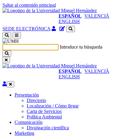
Saltar al contenido principal
ESPAÑOL
VALENCIÀ
ENGLISH
Acceso
Gestor
SEDE ELECTRÓNICA
identificado
de
(abre
contenidos
en
del
Introduce tu búsqueda
ventana
sitio
nueva)
ESPAÑOL
VALENCIÀ
ENGLISH
Editar
Presentación
Presentación
Directorio
Localización / Cómo llegar
Carta de Servicios
Política Ambiental
Comunicación
Comunicación
Divulgación científica
Marketing