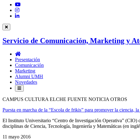
YouTube
Instagram
LinkedIn
Servicio de Comunicación, Marketing y At
Servicio
de
Presentación
Comunicación,
Comunicación
Marketing
Marketing
y
Alumni UMH
Atención
Novedades
al
Estudiantado
CAMPUS CULTURA ELCHE FUENTE NOTICIA OTROS
Puesta en marcha de la “Escola de frikis” para promover la ciencia, la 
El Instituto Universitario “Centro de Investigación Operativa” (CIO)
disciplinas de Ciencia, Tecnología, Ingeniería y Matemáticas (en inglé
11 mayo 2016