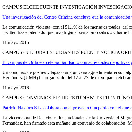
CAMPUS ELCHE FUENTE INVESTIGACIÓN INVESTIGACIO
Una investigación del Centro Crímina concluye que la comunicación v
La comunicación violenta, con el 51,1% de los mensajes totales, así
Twitter, tras el atentado que tuvo lugar al semanario satírico Charlie
11 mayo 2016
CAMPUS CULTURA ESTUDIANTES FUENTE NOTICIA ORI
El campus de Orihuela celebra San Isidro con actividades deportivas 
Un concurso de postres y tapas o una gincana agroalimentaria son alg
Hernández (UMH) ha organizado del 12 al 23 de mayo para celebrar la f
11 mayo 2016
CAMPUS CONVENIOS ELCHE ESTUDIANTES FUENTE NOT
Patricio Navarro S.L. colabora con el proyecto Guepardo con el que e
La vicerrectora de Relaciones Institucionales de la Universidad Mig
Fernández, han firmado esta mañana un convenio de colaboración. Medi