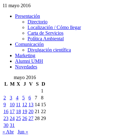
11 mayo 2016
Presentación
Presentación
Directorio
Localización / Cómo llegar
Carta de Servicios
Política Ambiental
Comunicación
Comunicación
Divulgación científica
Marketing
Alumni UMH
Novedades
mayo 2016
L
M
X
J
V
S
D
1
2
3
4
5
6
7
8
9
10
11
12
13
14
15
16
17
18
19
20
21
22
23
24
25
26
27
28
29
30
31
« Abr
Jun »