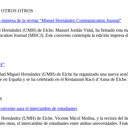
 OTROS OTROS
ón impresa de la revista “Miguel Hernández Communication Journal”
el Hernández (UMH) de Elche, Manuel Jordán Vidal, ha firmado esta maña
ation Journal (MHCJ). Este convenio contempla la edición impresa de 
MH”
rsidad Miguel Hernández (UMH) de Elche ha organizado una nueva sesi
e en España y se ha celebrado en el Restaurant Racó d’Anna de Elche. [
S
convenio para el intercambio de estudiantes
l Hernández (UMH) de Elche, Vicente Micol Molina, y la rectora del Ins
e otras, el intercambio de estudiantes entre ambas universidades. Fruto 