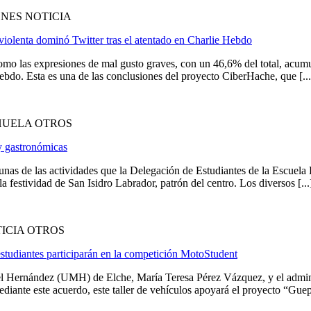
NES NOTICIA
iolenta dominó Twitter tras el atentado en Charlie Hebdo
 como las expresiones de mal gusto graves, con un 46,6% del total, a
 Hebdo. Esta es una de las conclusiones del proyecto CiberHache, que [...
HUELA OTROS
y gastronómicas
unas de las actividades que la Delegación de Estudiantes de la Escuel
estividad de San Isidro Labrador, patrón del centro. Los diversos [...
ICIA OTROS
studiantes participarán en la competición MotoStudent
uel Hernández (UMH) de Elche, María Teresa Pérez Vázquez, y el admini
ante este acuerdo, este taller de vehículos apoyará el proyecto “Guep