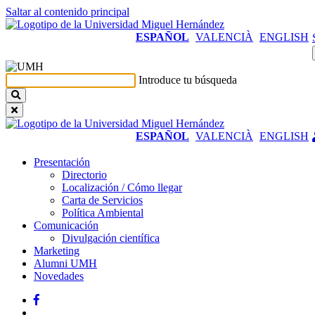
Saltar al contenido principal
ESPAÑOL
VALENCIÀ
ENGLISH
Introduce tu búsqueda
ESPAÑOL
VALENCIÀ
ENGLISH
Presentación
Presentación
Directorio
Localización / Cómo llegar
Carta de Servicios
Política Ambiental
Comunicación
Comunicación
Divulgación científica
Marketing
Alumni UMH
Novedades
Facebook
Twitter