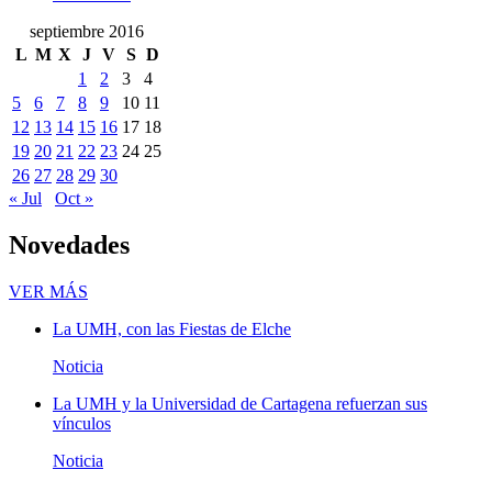
septiembre 2016
L
M
X
J
V
S
D
1
2
3
4
5
6
7
8
9
10
11
12
13
14
15
16
17
18
19
20
21
22
23
24
25
26
27
28
29
30
« Jul
Oct »
Novedades
Novedades
VER MÁS
La UMH, con las Fiestas de Elche
Noticia
La UMH y la Universidad de Cartagena refuerzan sus
vínculos
Noticia