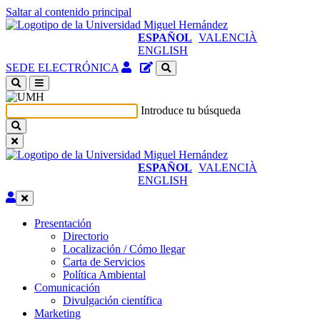
Saltar al contenido principal
ESPAÑOL
VALENCIÀ
ENGLISH
Acceso
Gestor
SEDE ELECTRÓNICA
identificado
de
(abre
contenidos
en
del
Introduce tu búsqueda
ventana
sitio
nueva)
ESPAÑOL
VALENCIÀ
ENGLISH
Editar
Presentación
Presentación
Directorio
Localización / Cómo llegar
Carta de Servicios
Política Ambiental
Comunicación
Comunicación
Divulgación científica
Marketing