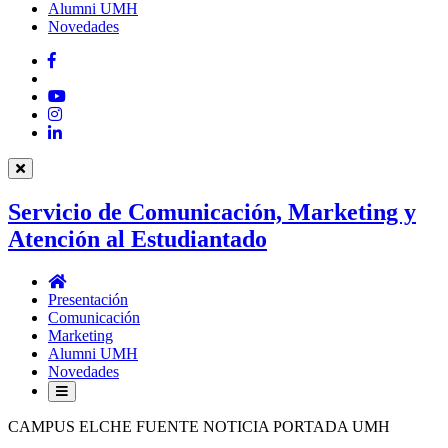
Alumni UMH
Novedades
Facebook
Twitter
YouTube
Instagram
LinkedIn
Servicio de Comunicación, Marketing y
Atención al Estudiantado
Servicio
de
Presentación
Comunicación,
Comunicación
Marketing
Marketing
y
Alumni UMH
Atención
Novedades
al
Estudiantado
CAMPUS ELCHE FUENTE NOTICIA PORTADA UMH