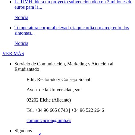
La UMH lidera un proyecto subvencionado con 2 millones de
euros para la...
Noticia
Temperatura corporal elevada, taquicardia o mareo; entre los
síntomas...
Noticia
Novedades
VER MÁS
Servicio de Comunicación, Marketing y Atención al
Estudiantado
Edif. Rectorado y Consejo Social
Avda. de la Universidad, s/n
03202 Elche (Alicante)
Tel. +34 96 665 8743 | +34 96 522 2646
comunicacion@umh.es
Síguenos