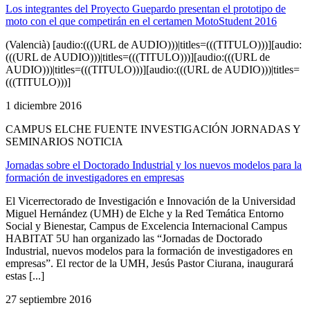
Los integrantes del Proyecto Guepardo presentan el prototipo de
moto con el que competirán en el certamen MotoStudent 2016
(Valencià) [audio:(((URL de AUDIO)))|titles=(((TITULO)))][audio:
(((URL de AUDIO)))|titles=(((TITULO)))][audio:(((URL de
AUDIO)))|titles=(((TITULO)))][audio:(((URL de AUDIO)))|titles=
(((TITULO)))]
1 diciembre 2016
CAMPUS ELCHE FUENTE INVESTIGACIÓN JORNADAS Y
SEMINARIOS NOTICIA
Jornadas sobre el Doctorado Industrial y los nuevos modelos para la
formación de investigadores en empresas
El Vicerrectorado de Investigación e Innovación de la Universidad
Miguel Hernández (UMH) de Elche y la Red Temática Entorno
Social y Bienestar, Campus de Excelencia Internacional Campus
HABITAT 5U han organizado las “Jornadas de Doctorado
Industrial, nuevos modelos para la formación de investigadores en
empresas”. El rector de la UMH, Jesús Pastor Ciurana, inaugurará
estas [...]
27 septiembre 2016