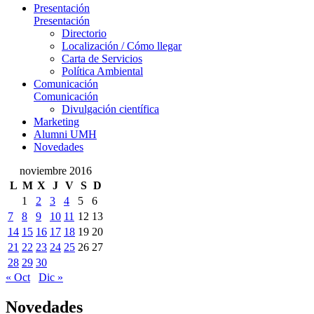
Presentación
Presentación
Directorio
Localización / Cómo llegar
Carta de Servicios
Política Ambiental
Comunicación
Comunicación
Divulgación científica
Marketing
Alumni UMH
Novedades
noviembre 2016
L
M
X
J
V
S
D
1
2
3
4
5
6
7
8
9
10
11
12
13
14
15
16
17
18
19
20
21
22
23
24
25
26
27
28
29
30
« Oct
Dic »
Novedades