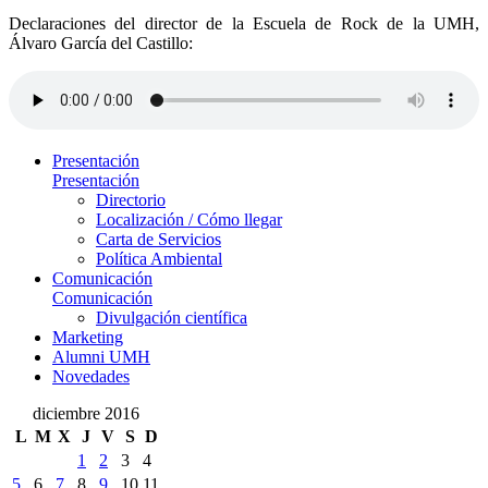
Declaraciones del director de la Escuela de Rock de la UMH,
Álvaro García del Castillo:
Presentación
Presentación
Directorio
Localización / Cómo llegar
Carta de Servicios
Política Ambiental
Comunicación
Comunicación
Divulgación científica
Marketing
Alumni UMH
Novedades
diciembre 2016
L
M
X
J
V
S
D
1
2
3
4
5
6
7
8
9
10
11