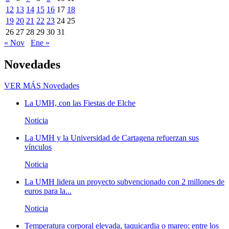
12
13
14
15
16
17
18
19
20
21
22
23
24
25
26
27
28
29
30
31
« Nov
Ene »
Novedades
VER MÁS
Novedades
La UMH, con las Fiestas de Elche
Noticia
La UMH y la Universidad de Cartagena refuerzan sus
vínculos
Noticia
La UMH lidera un proyecto subvencionado con 2 millones de
euros para la...
Noticia
Temperatura corporal elevada, taquicardia o mareo; entre los