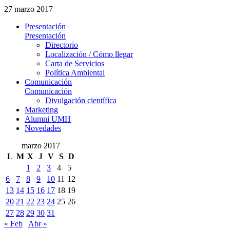
27 marzo 2017
Presentación
Presentación
Directorio
Localización / Cómo llegar
Carta de Servicios
Política Ambiental
Comunicación
Comunicación
Divulgación científica
Marketing
Alumni UMH
Novedades
marzo 2017
L
M
X
J
V
S
D
1
2
3
4
5
6
7
8
9
10
11
12
13
14
15
16
17
18
19
20
21
22
23
24
25
26
27
28
29
30
31
« Feb
Abr »