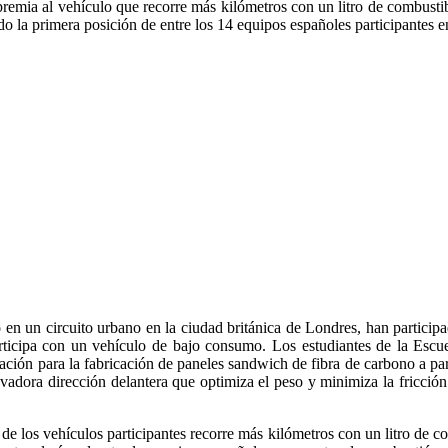
remia al vehículo que recorre más kilómetros con un litro de combustib
o la primera posición de entre los 14 equipos españoles participantes e
o en un circuito urbano en la ciudad británica de Londres, han partici
ticipa con un vehículo de bajo consumo. Los estudiantes de la Escue
ción para la fabricación de paneles sandwich de fibra de carbono a parti
ovadora dirección delantera que optimiza el peso y minimiza la fricció
de los vehículos participantes recorre más kilómetros con un litro de c