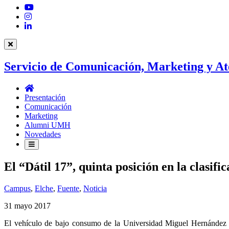
YouTube
Instagram
LinkedIn
Servicio de Comunicación, Marketing y At
Servicio
de
Presentación
Comunicación,
Comunicación
Marketing
Marketing
y
Alumni UMH
Atención
Novedades
al
Estudiantado
El “Dátil 17”, quinta posición en la clasif
Campus
,
Elche
,
Fuente
,
Noticia
31 mayo 2017
El vehículo de bajo consumo de la Universidad Miguel Hernández (U