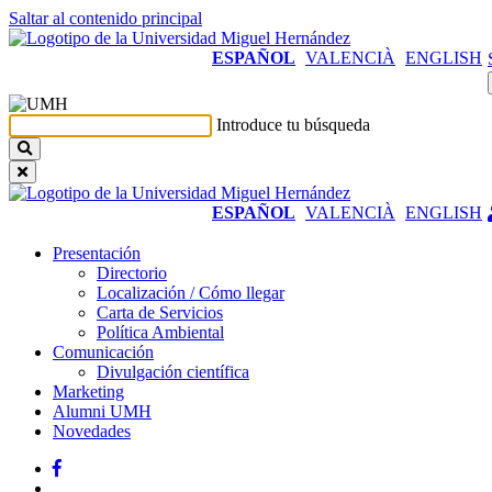
Saltar al contenido principal
ESPAÑOL
VALENCIÀ
ENGLISH
Introduce tu búsqueda
ESPAÑOL
VALENCIÀ
ENGLISH
Presentación
Presentación
Directorio
Localización / Cómo llegar
Carta de Servicios
Política Ambiental
Comunicación
Comunicación
Divulgación científica
Marketing
Alumni UMH
Novedades
Facebook
Twitter