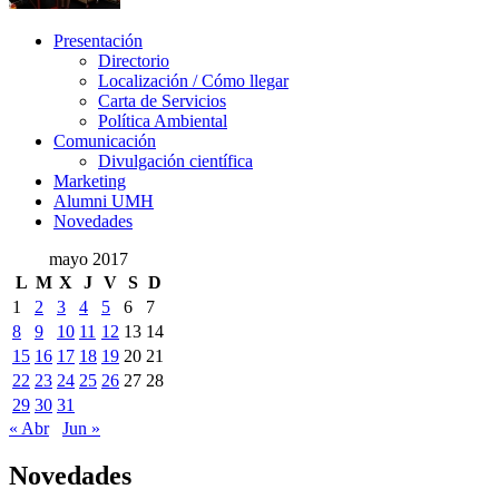
Presentación
Presentación
Directorio
Localización / Cómo llegar
Carta de Servicios
Política Ambiental
Comunicación
Comunicación
Divulgación científica
Marketing
Alumni UMH
Novedades
mayo 2017
L
M
X
J
V
S
D
1
2
3
4
5
6
7
8
9
10
11
12
13
14
15
16
17
18
19
20
21
22
23
24
25
26
27
28
29
30
31
« Abr
Jun »
Novedades