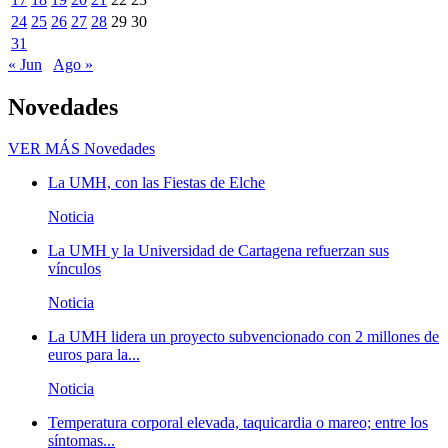
24
25
26
27
28
29
30
31
« Jun
Ago »
Novedades
VER MÁS
Novedades
La UMH, con las Fiestas de Elche
Noticia
La UMH y la Universidad de Cartagena refuerzan sus
vínculos
Noticia
La UMH lidera un proyecto subvencionado con 2 millones de
euros para la...
Noticia
Temperatura corporal elevada, taquicardia o mareo; entre los
síntomas...