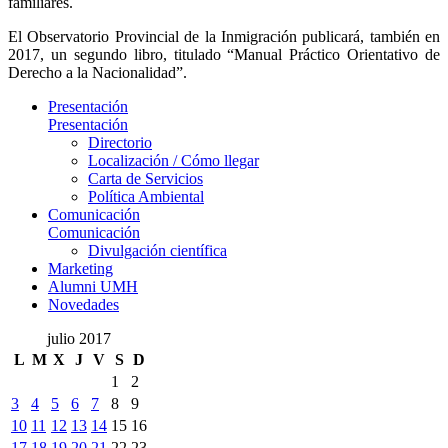
familiares.
El Observatorio Provincial de la Inmigración publicará, también en
2017, un segundo libro, titulado “Manual Práctico Orientativo de
Derecho a la Nacionalidad”.
Presentación
Presentación
Directorio
Localización / Cómo llegar
Carta de Servicios
Política Ambiental
Comunicación
Comunicación
Divulgación científica
Marketing
Alumni UMH
Novedades
julio 2017
L
M
X
J
V
S
D
1
2
3
4
5
6
7
8
9
10
11
12
13
14
15
16
17
18
19
20
21
22
23