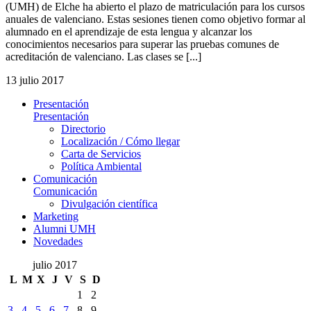
(UMH) de Elche ha abierto el plazo de matriculación para los cursos
anuales de valenciano. Estas sesiones tienen como objetivo formar al
alumnado en el aprendizaje de esta lengua y alcanzar los
conocimientos necesarios para superar las pruebas comunes de
acreditación de valenciano. Las clases se [...]
13 julio 2017
Presentación
Presentación
Directorio
Localización / Cómo llegar
Carta de Servicios
Política Ambiental
Comunicación
Comunicación
Divulgación científica
Marketing
Alumni UMH
Novedades
julio 2017
L
M
X
J
V
S
D
1
2
3
4
5
6
7
8
9