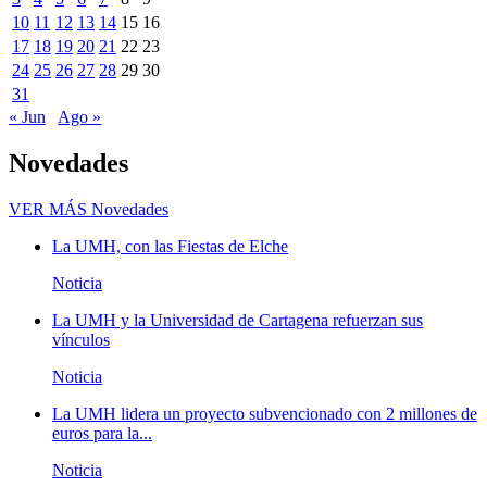
10
11
12
13
14
15
16
17
18
19
20
21
22
23
24
25
26
27
28
29
30
31
« Jun
Ago »
Novedades
VER MÁS
Novedades
La UMH, con las Fiestas de Elche
Noticia
La UMH y la Universidad de Cartagena refuerzan sus
vínculos
Noticia
La UMH lidera un proyecto subvencionado con 2 millones de
euros para la...
Noticia