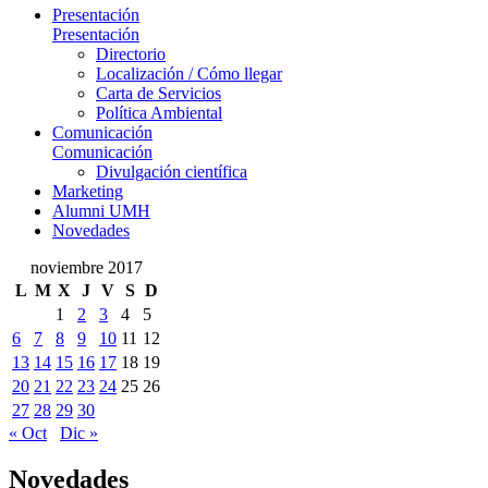
Presentación
Presentación
Directorio
Localización / Cómo llegar
Carta de Servicios
Política Ambiental
Comunicación
Comunicación
Divulgación científica
Marketing
Alumni UMH
Novedades
noviembre 2017
L
M
X
J
V
S
D
1
2
3
4
5
6
7
8
9
10
11
12
13
14
15
16
17
18
19
20
21
22
23
24
25
26
27
28
29
30
« Oct
Dic »
Novedades