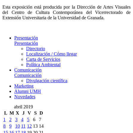
Esta exposición está producida por la Dirección de Artes Visuales
del Centro de Cultura Contemporánea del Vicerrectorado de
Extensión Universitaria de la Universidad de Granada.
Presentación
Presentación
Directorio
Localización / Cómo llegar
Carta de Servicios
Política Ambiental
Comunicación
Comunicación
Divulgación científica
Marketing
Alumni UMH
Novedades
abril 2019
L
M
X
J
V
S
D
1
2
3
4
5
6
7
8
9
10
11
12
13
14
15
16
17
18
19
20
21