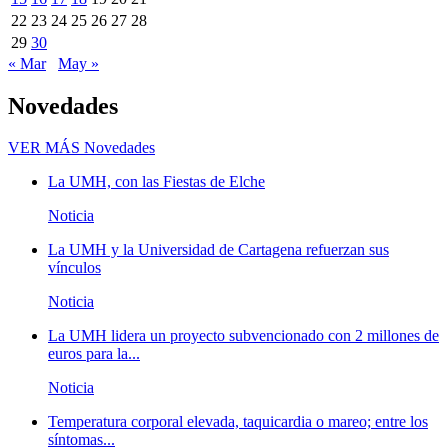
22
23
24
25
26
27
28
29
30
« Mar
May »
Novedades
VER MÁS
Novedades
La UMH, con las Fiestas de Elche
Noticia
La UMH y la Universidad de Cartagena refuerzan sus
vínculos
Noticia
La UMH lidera un proyecto subvencionado con 2 millones de
euros para la...
Noticia
Temperatura corporal elevada, taquicardia o mareo; entre los
síntomas...