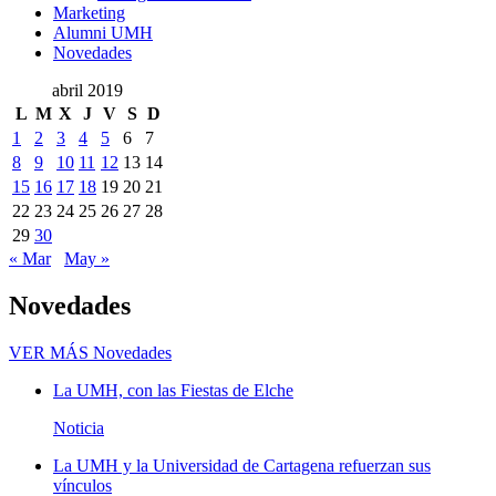
Marketing
Alumni UMH
Novedades
abril 2019
L
M
X
J
V
S
D
1
2
3
4
5
6
7
8
9
10
11
12
13
14
15
16
17
18
19
20
21
22
23
24
25
26
27
28
29
30
« Mar
May »
Novedades
VER MÁS
Novedades
La UMH, con las Fiestas de Elche
Noticia
La UMH y la Universidad de Cartagena refuerzan sus
vínculos