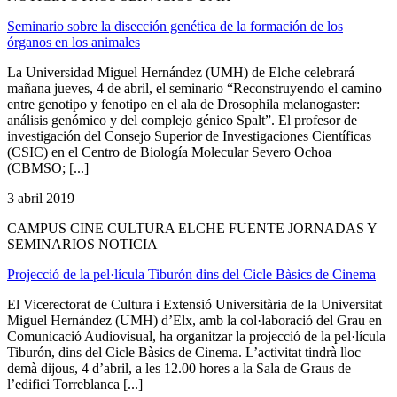
Seminario sobre la disección genética de la formación de los
órganos en los animales
La Universidad Miguel Hernández (UMH) de Elche celebrará
mañana jueves, 4 de abril, el seminario “Reconstruyendo el camino
entre genotipo y fenotipo en el ala de Drosophila melanogaster:
análisis genómico y del complejo génico Spalt”. El profesor de
investigación del Consejo Superior de Investigaciones Científicas
(CSIC) en el Centro de Biología Molecular Severo Ochoa
(CBMSO; [...]
3 abril 2019
CAMPUS CINE CULTURA ELCHE FUENTE JORNADAS Y
SEMINARIOS NOTICIA
Projecció de la pel·lícula Tiburón dins del Cicle Bàsics de Cinema
El Vicerectorat de Cultura i Extensió Universitària de la Universitat
Miguel Hernández (UMH) d’Elx, amb la col·laboració del Grau en
Comunicació Audiovisual, ha organitzar la projecció de la pel·lícula
Tiburón, dins del Cicle Bàsics de Cinema. L’activitat tindrà lloc
demà dijous, 4 d’abril, a les 12.00 hores a la Sala de Graus de
l’edifici Torreblanca [...]