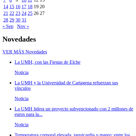
14
15
16
17
18
19
20
21
22
23
24
25
26
27
28
29
30
31
« Sep
Nov »
Novedades
VER MÁS
Novedades
La UMH, con las Fiestas de Elche
Noticia
La UMH y la Universidad de Cartagena refuerzan sus
vínculos
Noticia
La UMH lidera un proyecto subvencionado con 2 millones de
euros para la...
Noticia
Temperatura corporal elevada, taquicardia o mareo; entre los