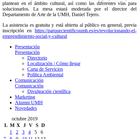
plantean en el ámbito cultural, así como las diferentes vías para
solucionarlos. La mesa estará moderada por el director del
Departamento de Arte de la UMH, Daniel Tejero.
La asistencia es gratuita y está abierta al público en general, previa
inscripción en
https://parquecientificoumh.es/es/revolucionando-el-
emprendimiento-social-y-cultural
Presentación
Presentación
Directorio
Localización / Cómo llegar
Carta de Servicios
Política Ambiental
Comunicación
Comunicación
Divulgación científica
Marketing
Alumni UMH
Novedades
octubre 2019
L
M
X
J
V
S
D
1
2
3
4
5
6
7
8
9
10
11
12
13