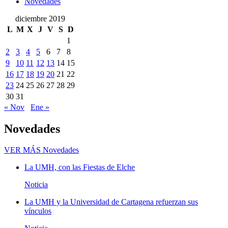
Novedades
diciembre 2019
L
M
X
J
V
S
D
1
2
3
4
5
6
7
8
9
10
11
12
13
14
15
16
17
18
19
20
21
22
23
24
25
26
27
28
29
30
31
« Nov
Ene »
Novedades
VER MÁS
Novedades
La UMH, con las Fiestas de Elche
Noticia
La UMH y la Universidad de Cartagena refuerzan sus
vínculos