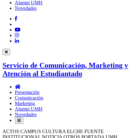
Alumni UMH
Novedades
Facebook
Twitter
YouTube
Instagram
LinkedIn
Servicio de Comunicación, Marketing y
Atención al Estudiantado
Servicio
de
Presentación
Comunicación,
Comunicación
Marketing
Marketing
y
Alumni UMH
Atención
Novedades
al
Estudiantado
ACTOS CAMPUS CULTURA ELCHE FUENTE
INSTITUCIONAL NOTICIA OTROS PORTADA UMH