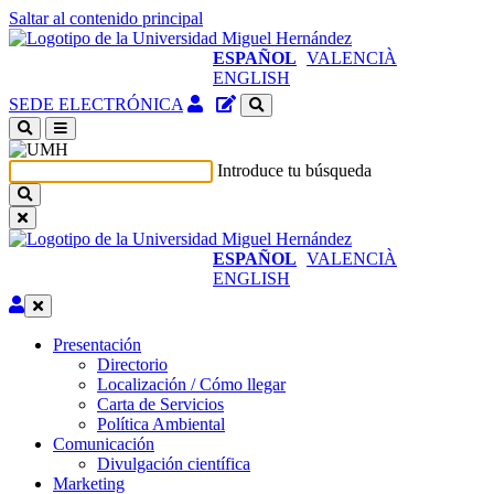
Saltar al contenido principal
ESPAÑOL
VALENCIÀ
ENGLISH
Acceso
Gestor
SEDE ELECTRÓNICA
identificado
de
(abre
contenidos
en
del
Introduce tu búsqueda
ventana
sitio
nueva)
ESPAÑOL
VALENCIÀ
ENGLISH
Editar
Presentación
Presentación
Directorio
Localización / Cómo llegar
Carta de Servicios
Política Ambiental
Comunicación
Comunicación
Divulgación científica
Marketing