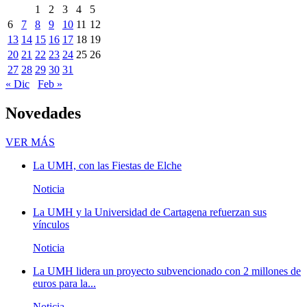
1
2
3
4
5
6
7
8
9
10
11
12
13
14
15
16
17
18
19
20
21
22
23
24
25
26
27
28
29
30
31
« Dic
Feb »
Novedades
Novedades
VER MÁS
La UMH, con las Fiestas de Elche
Noticia
La UMH y la Universidad de Cartagena refuerzan sus
vínculos
Noticia
La UMH lidera un proyecto subvencionado con 2 millones de
euros para la...
Noticia