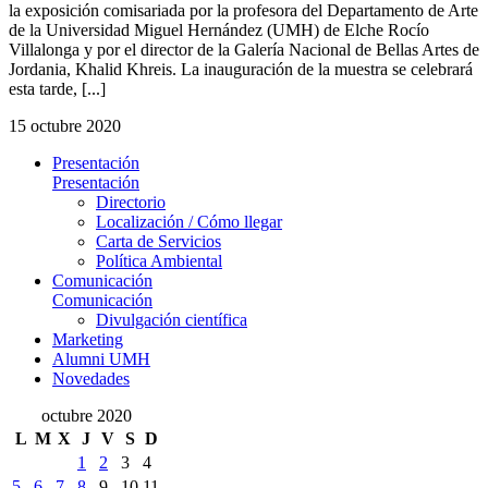
la exposición comisariada por la profesora del Departamento de Arte
de la Universidad Miguel Hernández (UMH) de Elche Rocío
Villalonga y por el director de la Galería Nacional de Bellas Artes de
Jordania, Khalid Khreis. La inauguración de la muestra se celebrará
esta tarde, [...]
15 octubre 2020
Presentación
Presentación
Directorio
Localización / Cómo llegar
Carta de Servicios
Política Ambiental
Comunicación
Comunicación
Divulgación científica
Marketing
Alumni UMH
Novedades
octubre 2020
L
M
X
J
V
S
D
1
2
3
4
5
6
7
8
9
10
11