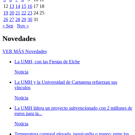
12
13
14
15
16
17
18
19
20
21
22
23
24
25
26
27
28
29
30
31
« Sep
Nov »
Novedades
VER MÁS
Novedades
La UMH, con las Fiestas de Elche
Noticia
La UMH y la Universidad de Cartagena refuerzan sus
vínculos
Noticia
La UMH lidera un proyecto subvencionado con 2 millones de
euros para la...
Noticia
Temperatura corporal elevada, taquicardia o mareo; entre los