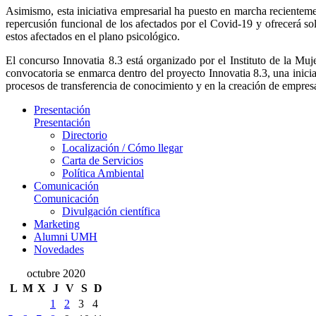
Asimismo, esta iniciativa empresarial ha puesto en marcha recienteme
repercusión funcional de los afectados por el Covid-19 y ofrecerá 
estos afectados en el plano psicológico.
El concurso Innovatia 8.3 está organizado por el Instituto de la M
convocatoria se enmarca dentro del proyecto Innovatia 8.3, una iniciat
procesos de transferencia de conocimiento y en la creación de empres
Presentación
Presentación
Directorio
Localización / Cómo llegar
Carta de Servicios
Política Ambiental
Comunicación
Comunicación
Divulgación científica
Marketing
Alumni UMH
Novedades
octubre 2020
L
M
X
J
V
S
D
1
2
3
4