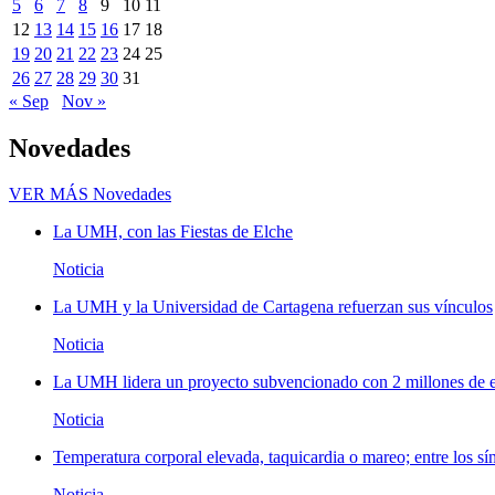
5
6
7
8
9
10
11
12
13
14
15
16
17
18
19
20
21
22
23
24
25
26
27
28
29
30
31
« Sep
Nov »
Novedades
VER MÁS
Novedades
La UMH, con las Fiestas de Elche
Noticia
La UMH y la Universidad de Cartagena refuerzan sus vínculos
Noticia
La UMH lidera un proyecto subvencionado con 2 millones de eu
Noticia
Temperatura corporal elevada, taquicardia o mareo; entre los sí
Noticia