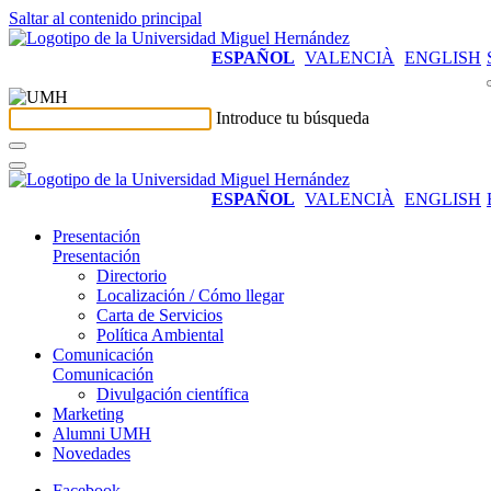
Saltar al contenido principal
ESPAÑOL
VALENCIÀ
ENGLISH
Introduce tu búsqueda
ESPAÑOL
VALENCIÀ
ENGLISH
Presentación
Presentación
Directorio
Localización / Cómo llegar
Carta de Servicios
Política Ambiental
Comunicación
Comunicación
Divulgación científica
Marketing
Alumni UMH
Novedades
Facebook