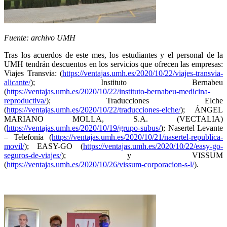
Fuente: archivo UMH
Tras los acuerdos de este mes, los estudiantes y el personal de la
UMH tendrán descuentos en los servicios que ofrecen las empresas:
Viajes Transvia: (
https://ventajas.umh.es/2020/10/22/viajes-transvia-
alicante/
); Instituto Bernabeu
(
https://ventajas.umh.es/2020/10/22/instituto-bernabeu-medicina-
reproductiva/
); Traducciones Elche
(
https://ventajas.umh.es/2020/10/22/traducciones-elche/
); ÁNGEL
MARIANO MOLLA, S.A. (VECTALIA)
(
https://ventajas.umh.es/2020/10/19/grupo-subus/
); Nasertel Levante
– Telefonía (
https://ventajas.umh.es/2020/10/21/nasertel-republica-
movil/
); EASY-GO (
https://ventajas.umh.es/2020/10/22/easy-go-
seguros-de-viajes/
); y VISSUM
(
https://ventajas.umh.es/2020/10/26/vissum-corporacion-s-l/
).