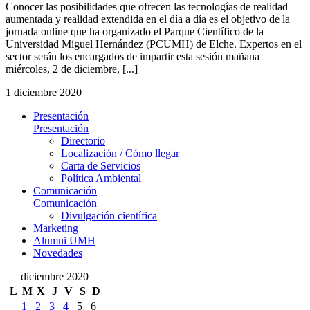
Conocer las posibilidades que ofrecen las tecnologías de realidad
aumentada y realidad extendida en el día a día es el objetivo de la
jornada online que ha organizado el Parque Científico de la
Universidad Miguel Hernández (PCUMH) de Elche. Expertos en el
sector serán los encargados de impartir esta sesión mañana
miércoles, 2 de diciembre, [...]
1 diciembre 2020
Presentación
Presentación
Directorio
Localización / Cómo llegar
Carta de Servicios
Política Ambiental
Comunicación
Comunicación
Divulgación científica
Marketing
Alumni UMH
Novedades
diciembre 2020
L
M
X
J
V
S
D
1
2
3
4
5
6