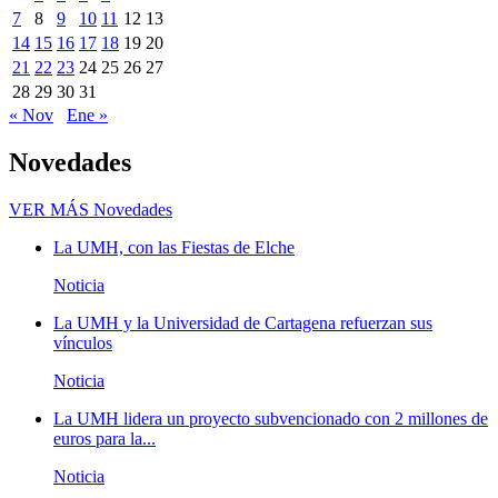
7
8
9
10
11
12
13
14
15
16
17
18
19
20
21
22
23
24
25
26
27
28
29
30
31
« Nov
Ene »
Novedades
VER MÁS
Novedades
La UMH, con las Fiestas de Elche
Noticia
La UMH y la Universidad de Cartagena refuerzan sus
vínculos
Noticia
La UMH lidera un proyecto subvencionado con 2 millones de
euros para la...
Noticia