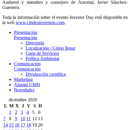
Andseed y miembro y consejero de Aurorial, Javier Sánchez-
Guerrero.
Toda la información sobre el evento Investor Day está disponible en
la web
www.cindesinversion.com
.
Presentación
Presentación
Directorio
Localización / Cómo llegar
Carta de Servicios
Política Ambiental
Comunicación
Comunicación
Divulgación científica
Marketing
Alumni UMH
Novedades
diciembre 2020
L
M
X
J
V
S
D
1
2
3
4
5
6
7
8
9
10
11
12
13
14
15
16
17
18
19
20