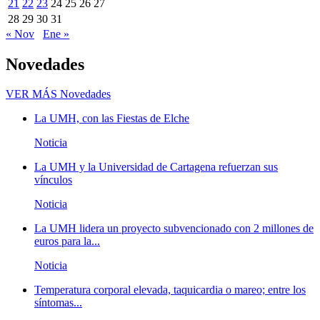
21
22
23
24
25
26
27
28
29
30
31
« Nov
Ene »
Novedades
VER MÁS
Novedades
La UMH, con las Fiestas de Elche
Noticia
La UMH y la Universidad de Cartagena refuerzan sus
vínculos
Noticia
La UMH lidera un proyecto subvencionado con 2 millones de
euros para la...
Noticia
Temperatura corporal elevada, taquicardia o mareo; entre los
síntomas...