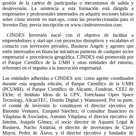
gestión de la cartera de participadas o mecanismos de salida y
desinversión. La asistencia a esta formación está dirigida a
empresarios y profesionales interesados en adquirir nociones básicas
sobre cómo invertir en start-ups, como las preseleccionadas para el
Investor Day, previa inscripción en www.cindesinversion.com.
CINDES Inversión nació con el objetivo de facilitar a
emprendedores y start-ups con proyectos disruptivos y escalables el
contacto con inversores privados, Business Angels y agentes que
estén interesados en financiar iniciativas punteras de cualquier sector
empresarial o procedencia geográfica. CINDES está promovida por
el Parque Científico de la UMH y otras entidades del entorno,
referentes en el impulso a la innovación empresarial.
Las entidades adheridas a CINDES son: como agente coordinador
durante esta segunda edición, el Parque Científico de la UMH
(PCUMH), el Parque Científico de Alicante, Fundeun, CEEI de
Elche, el Instituto Ideas de la UPV, TorreJuana Open Space
Tecnology, AlicanTEC, Distrito Digital y Wannaseed. Por su parte,
el comité de inversión lo constituyen el director ejecutivo de
Binomio Ventures, Ezequiel Sánchez; el consultor financiero en
Vilaplana & Asociados, Antonio Vilaplana; el director ejecutivo de
Interim, Joaquín Gómez; el socio director de Aquami Legal &
Business, Nacho Amirola; el director de inversiones de Clave
Mayor, Pedro de Álava; y el director ejecutivo y fundador de