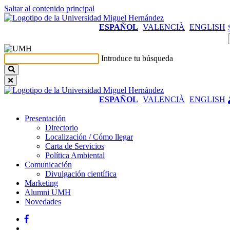
Saltar al contenido principal
ESPAÑOL
VALENCIÀ
ENGLISH
Introduce tu búsqueda
ESPAÑOL
VALENCIÀ
ENGLISH
Presentación
Presentación
Directorio
Localización / Cómo llegar
Carta de Servicios
Política Ambiental
Comunicación
Comunicación
Divulgación científica
Marketing
Alumni UMH
Novedades
Facebook
Twitter