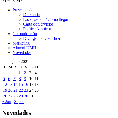
21 julio 2021
Presentación
Presentación
Directorio
Localización / Cómo llegar
Carta de Servicios
Política Ambiental
Comunicación
Comunicación
Divulgación científica
Marketing
Alumni UMH
Novedades
julio 2021
L
M
X
J
V
S
D
1
2
3
4
5
6
7
8
9
10
11
12
13
14
15
16
17
18
19
20
21
22
23
24
25
26
27
28
29
30
31
« Jun
Sep »
Novedades