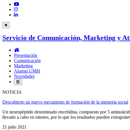
YouTube
Instagram
LinkedIn
Servicio de Comunicación, Marketing y At
Servicio
de
Presentación
Comunicación,
Comunicación
Marketing
Marketing
y
Alumni UMH
Atención
Novedades
al
Estudiantado
NOTICIA
Descubierto un nuevo mecanismo de formación de la memoria social
Un neuropéptido denominado encefalina, compuesto por 5 aminoácidos,
llevado a cabo en ratones, por lo que los resultados pueden extrapolars
21 julio 2021