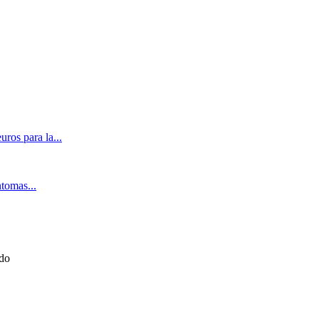
ros para la...
ntomas...
ado