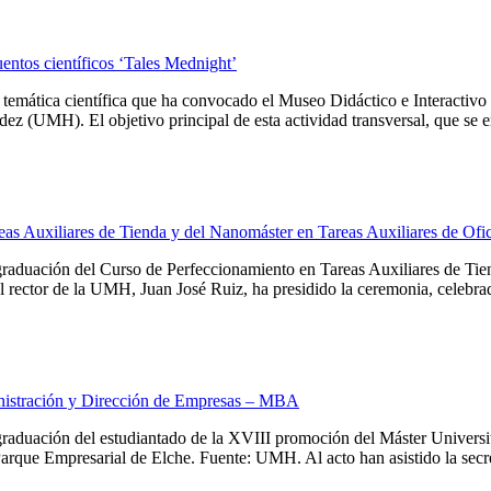
tos científicos ‘Tales Mednight’
s de temática científica que ha convocado el Museo Didáctico e Interact
(UMH). El objetivo principal de esta actividad transversal, que se enm
s Auxiliares de Tienda y del Nanomáster en Tareas Auxiliares de Ofi
aduación del Curso de Perfeccionamiento en Tareas Auxiliares de Tie
ctor de la UMH, Juan José Ruiz, ha presidido la ceremonia, celebrad
inistración y Dirección de Empresas – MBA
aduación del estudiantado de la XVIII promoción del Máster Universi
rque Empresarial de Elche. Fuente: UMH. Al acto han asistido la secret