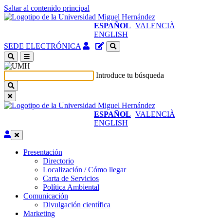
Saltar al contenido principal
ESPAÑOL
VALENCIÀ
ENGLISH
Acceso
Gestor
SEDE ELECTRÓNICA
identificado
de
(abre
contenidos
en
del
Introduce tu búsqueda
ventana
sitio
nueva)
ESPAÑOL
VALENCIÀ
ENGLISH
Editar
Presentación
Presentación
Directorio
Localización / Cómo llegar
Carta de Servicios
Política Ambiental
Comunicación
Comunicación
Divulgación científica
Marketing