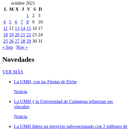
octubre 2021
L
M
X
J
V
S
D
1
2
3
4
5
6
7
8
9
10
11
12
13
14
15
16
17
18
19
20
21
22
23
24
25
26
27
28
29
30
31
« Sep
Nov »
Novedades
Novedades
VER MÁS
La UMH, con las Fiestas de Elche
Noticia
La UMH y la Universidad de Cartagena refuerzan sus
vínculos
Noticia
La UMH lidera un proyecto subvencionado con 2 millones de