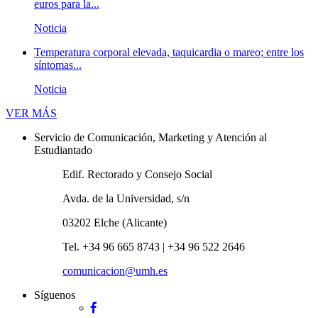
euros para la...
Noticia
Temperatura corporal elevada, taquicardia o mareo; entre los
síntomas...
Noticia
Novedades
VER MÁS
Servicio de Comunicación, Marketing y Atención al
Estudiantado
Edif. Rectorado y Consejo Social
Avda. de la Universidad, s/n
03202 Elche (Alicante)
Tel. +34 96 665 8743 | +34 96 522 2646
comunicacion@umh.es
Síguenos
Facebook