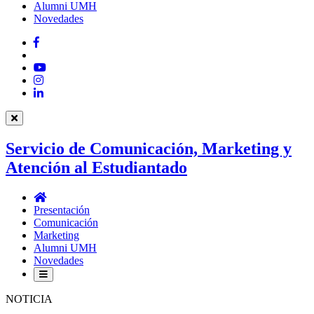
Alumni UMH
Novedades
Facebook
Twitter
YouTube
Instagram
LinkedIn
Servicio de Comunicación, Marketing y
Atención al Estudiantado
Servicio
de
Presentación
Comunicación,
Comunicación
Marketing
Marketing
y
Alumni UMH
Atención
Novedades
al
Estudiantado
NOTICIA