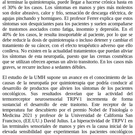
al terminar la quimioterapia, puede llegar a hacerse crónica hasta en
el 30% de los casos. Los síntomas en manos y pies más molestos
son dolor abrasivo, calor y frío, sensación de descarga eléctrica, de
agujas pinchando y hormigueo. El profesor Ferrer explica que estos
síntomas son desquiciantes para los pacientes y suelen acompañarse
de trastornos asociados como fatiga, insomnio y depresión. En el
40% de los casos, le resulta insoportable al paciente, por lo que se
debe reducir la dosis de quimioterapia o incluso detener y cambiar el
tratamiento de su cáncer, con el efecto terapéutico adverso que ello
conlleva. No existen en la actualidad tratamientos que puedan aliviar
los síntomas de esta neuropatía, puesto que las cremas cosméticas
que se utilizan ofrecen apenas un alivio transitorio. En los casos más
graves, se recurre incluso a sedantes débiles.
El estudio de la UMH supone un avance en el conocimiento de las
causas de la neuropatía por quimioterapia que podría conducir al
desarrollo de productos que alivien los síntomas de los pacientes
oncológicos. Sus resultados desvelan que la actividad del
termorreceptor neurosensorial TRPV1 incrementa de forma
sustancial el desarrollo de este trastorno. Este receptor de la
temperatura fue descubierto por el premio Nobel de Fisiología o
Medicina 2021 y profesor de la Universidad de California San
Francisco, (EE.UU.) David Julius. La hiperactividad de TRPV1 en
las terminales sensoriales de manos y pies es la causa inicial de la
elevada sensibilidad que experimentan los pacientes oncológicos