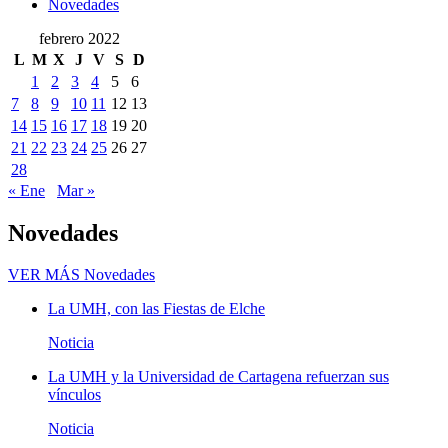
Novedades
febrero 2022
L
M
X
J
V
S
D
1
2
3
4
5
6
7
8
9
10
11
12
13
14
15
16
17
18
19
20
21
22
23
24
25
26
27
28
« Ene
Mar »
Novedades
VER MÁS
Novedades
La UMH, con las Fiestas de Elche
Noticia
La UMH y la Universidad de Cartagena refuerzan sus
vínculos
Noticia