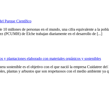
del Parque Científico
 10 millones de personas en el mundo, una cifra equivalente a la pobla
z (PCUMH) de Elche trabajan diariamente en el desarrollo de [...]
s y plantaciones elaborado con materiales orgánicos y sostenibles
anera sostenible es el objetivo con el que nació la empresa Cuidatree
s, plantas y arbustos que son respetuosos con el medio ambiente ya que, 