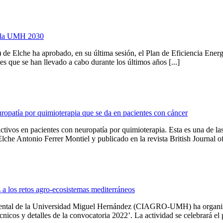
e la UMH 2030
Elche ha aprobado, en su última sesión, el Plan de Eficiencia Energé
s que se han llevado a cabo durante los últimos años [...]
ropatía por quimioterapia que se da en pacientes con cáncer
ivos en pacientes con neuropatía por quimioterapia. Esta es una de las
e Antonio Ferrer Montiel y publicado en la revista British Journal of
a los retos agro-ecosistemas mediterráneos
biental de la Universidad Miguel Hernández (CIAGRO-UMH) ha organiz
nicos y detalles de la convocatoria 2022’. La actividad se celebrará el p