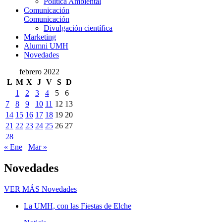
Política Ambiental
Comunicación
Comunicación
Divulgación científica
Marketing
Alumni UMH
Novedades
febrero 2022
L
M
X
J
V
S
D
1
2
3
4
5
6
7
8
9
10
11
12
13
14
15
16
17
18
19
20
21
22
23
24
25
26
27
28
« Ene
Mar »
Novedades
VER MÁS
Novedades
La UMH, con las Fiestas de Elche