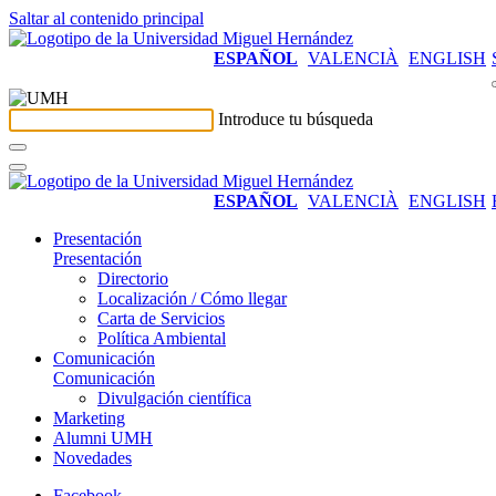
Saltar al contenido principal
ESPAÑOL
VALENCIÀ
ENGLISH
Introduce tu búsqueda
ESPAÑOL
VALENCIÀ
ENGLISH
Presentación
Presentación
Directorio
Localización / Cómo llegar
Carta de Servicios
Política Ambiental
Comunicación
Comunicación
Divulgación científica
Marketing
Alumni UMH
Novedades
Facebook