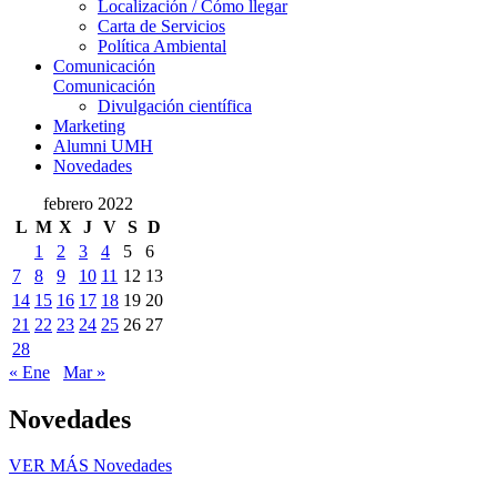
Localización / Cómo llegar
Carta de Servicios
Política Ambiental
Comunicación
Comunicación
Divulgación científica
Marketing
Alumni UMH
Novedades
febrero 2022
L
M
X
J
V
S
D
1
2
3
4
5
6
7
8
9
10
11
12
13
14
15
16
17
18
19
20
21
22
23
24
25
26
27
28
« Ene
Mar »
Novedades
VER MÁS
Novedades