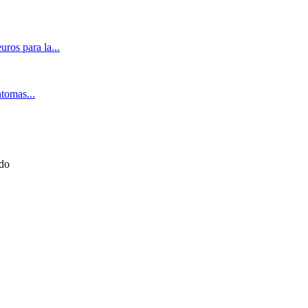
ros para la...
ntomas...
ado