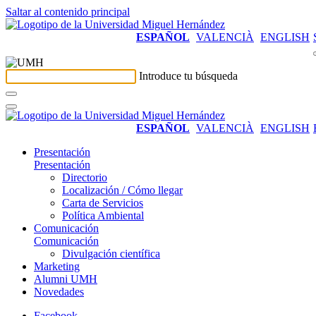
Saltar al contenido principal
ESPAÑOL
VALENCIÀ
ENGLISH
Introduce tu búsqueda
ESPAÑOL
VALENCIÀ
ENGLISH
Presentación
Presentación
Directorio
Localización / Cómo llegar
Carta de Servicios
Política Ambiental
Comunicación
Comunicación
Divulgación científica
Marketing
Alumni UMH
Novedades
Facebook