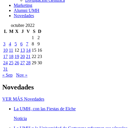
Divulgación científica
Marketing
Alumni UMH
Novedades
octubre 2022
L
M
X
J
V
S
D
1
2
3
4
5
6
7
8
9
10
11
12
13
14
15
16
17
18
19
20
21
22
23
24
25
26
27
28
29
30
31
« Sep
Nov »
Novedades
VER MÁS
Novedades
La UMH, con las Fiestas de Elche
Noticia