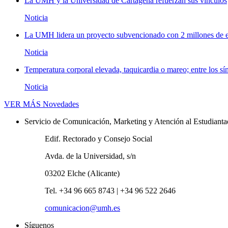
La UMH y la Universidad de Cartagena refuerzan sus vínculos
Noticia
La UMH lidera un proyecto subvencionado con 2 millones de eu
Noticia
Temperatura corporal elevada, taquicardia o mareo; entre los sí
Noticia
VER MÁS
Novedades
Servicio de Comunicación, Marketing y Atención al Estudiant
Edif. Rectorado y Consejo Social
Avda. de la Universidad, s/n
03202 Elche (Alicante)
Tel. +34 96 665 8743 | +34 96 522 2646
comunicacion@umh.es
Síguenos