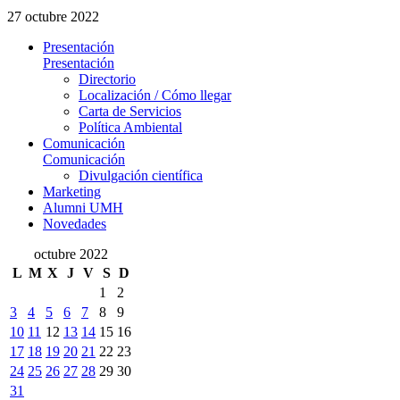
27 octubre 2022
Presentación
Presentación
Directorio
Localización / Cómo llegar
Carta de Servicios
Política Ambiental
Comunicación
Comunicación
Divulgación científica
Marketing
Alumni UMH
Novedades
octubre 2022
L
M
X
J
V
S
D
1
2
3
4
5
6
7
8
9
10
11
12
13
14
15
16
17
18
19
20
21
22
23
24
25
26
27
28
29
30
31