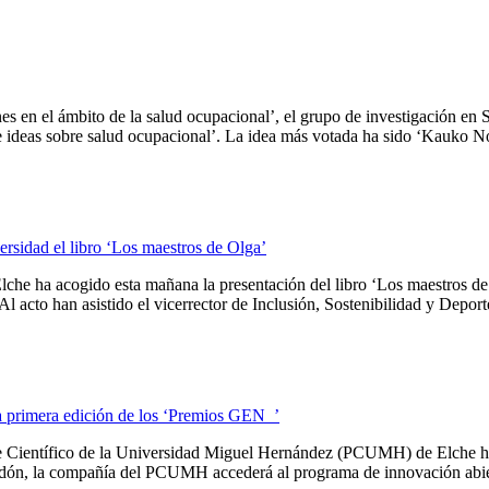
iones en el ámbito de la salud ocupacional’, el grupo de investigació
 ideas sobre salud ocupacional’. La idea más votada ha sido ‘Kauko Nom
ersidad el libro ‘Los maestros de Olga’
e ha acogido esta mañana la presentación del libro ‘Los maestros de O
to han asistido el vicerrector de Inclusión, Sostenibilidad y Deportes
a primera edición de los ‘Premios GEN_’
rque Científico de la Universidad Miguel Hernández (PCUMH) de Elche ha
dón, la compañía del PCUMH accederá al programa de innovación abiert