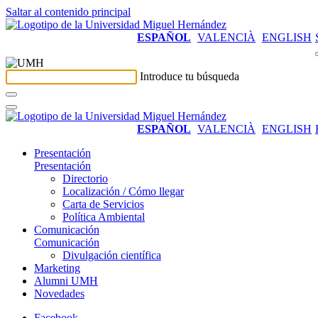
Saltar al contenido principal
ESPAÑOL
VALENCIÀ
ENGLISH
Introduce tu búsqueda
ESPAÑOL
VALENCIÀ
ENGLISH
Presentación
Presentación
Directorio
Localización / Cómo llegar
Carta de Servicios
Política Ambiental
Comunicación
Comunicación
Divulgación científica
Marketing
Alumni UMH
Novedades
Facebook