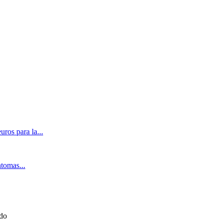
ros para la...
ntomas...
ado