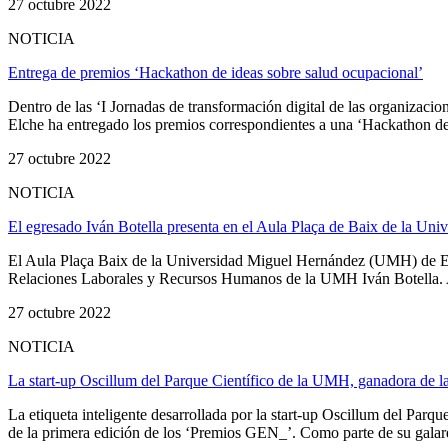
27 octubre 2022
NOTICIA
Entrega de premios ‘Hackathon de ideas sobre salud ocupacional’
Dentro de las ‘I Jornadas de transformación digital de las organizac
Elche ha entregado los premios correspondientes a una ‘Hackathon de
27 octubre 2022
NOTICIA
El egresado Iván Botella presenta en el Aula Plaça de Baix de la Univ
El Aula Plaça Baix de la Universidad Miguel Hernández (UMH) de Elch
Relaciones Laborales y Recursos Humanos de la UMH Iván Botella. Al ac
27 octubre 2022
NOTICIA
La start-up Oscillum del Parque Científico de la UMH, ganadora de l
La etiqueta inteligente desarrollada por la start-up Oscillum del Pa
de la primera edición de los ‘Premios GEN_’. Como parte de su galar