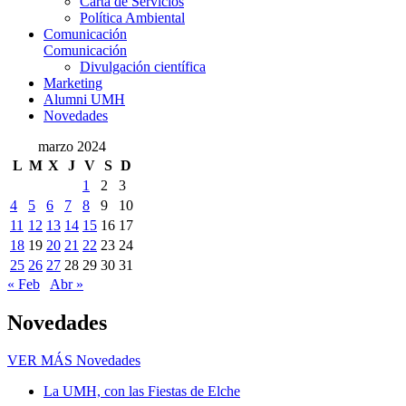
Carta de Servicios
Política Ambiental
Comunicación
Comunicación
Divulgación científica
Marketing
Alumni UMH
Novedades
marzo 2024
L
M
X
J
V
S
D
1
2
3
4
5
6
7
8
9
10
11
12
13
14
15
16
17
18
19
20
21
22
23
24
25
26
27
28
29
30
31
« Feb
Abr »
Novedades
VER MÁS
Novedades
La UMH, con las Fiestas de Elche