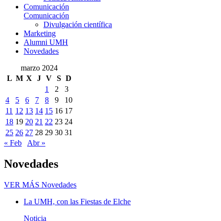
Comunicación
Comunicación
Divulgación científica
Marketing
Alumni UMH
Novedades
marzo 2024
L
M
X
J
V
S
D
1
2
3
4
5
6
7
8
9
10
11
12
13
14
15
16
17
18
19
20
21
22
23
24
25
26
27
28
29
30
31
« Feb
Abr »
Novedades
VER MÁS
Novedades
La UMH, con las Fiestas de Elche
Noticia