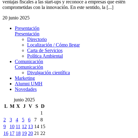
ventajas fiscales a las start-ups y reconoce a empresas que estén
comprometidas con la innovación. En este sentido, la [...]
20 junio 2025
Presentación
Presentación
Directorio
Localización / Cómo llegar
Carta de Servicios
Política Ambiental
Comunicación
Comunicación
Divulgación científica
Marketing
Alumni UMH
Novedades
junio 2025
L
M
X
J
V
S
D
1
2
3
4
5
6
7
8
9
10
11
12
13
14
15
16
17
18
19
20
21
22