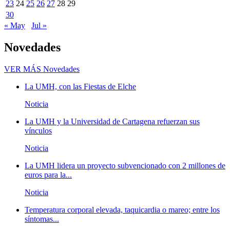
23
24
25
26
27
28
29
30
« May
Jul »
Novedades
VER MÁS
Novedades
La UMH, con las Fiestas de Elche
Noticia
La UMH y la Universidad de Cartagena refuerzan sus
vínculos
Noticia
La UMH lidera un proyecto subvencionado con 2 millones de
euros para la...
Noticia
Temperatura corporal elevada, taquicardia o mareo; entre los
síntomas...