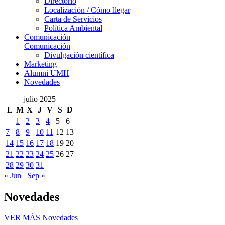
Directorio
Localización / Cómo llegar
Carta de Servicios
Política Ambiental
Comunicación
Comunicación
Divulgación científica
Marketing
Alumni UMH
Novedades
julio 2025
L
M
X
J
V
S
D
1
2
3
4
5
6
7
8
9
10
11
12
13
14
15
16
17
18
19
20
21
22
23
24
25
26
27
28
29
30
31
« Jun
Sep »
Novedades
VER MÁS
Novedades