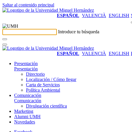
Saltar al contenido principal
ESPAÑOL
VALENCIÀ
ENGLISH
Introduce tu búsqueda
ESPAÑOL
VALENCIÀ
ENGLISH
Presentación
Presentación
Directorio
Localización / Cómo llegar
Carta de Servicios
Política Ambiental
Comunicación
Comunicación
Divulgación científica
Marketing
Alumni UMH
Novedades
Facebook