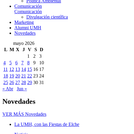
Política Ambiental
Comunicación
Comunicación
Divulgación científica
Marketing
Alumni UMH
Novedades
mayo 2026
L
M
X
J
V
S
D
1
2
3
4
5
6
7
8
9
10
11
12
13
14
15
16
17
18
19
20
21
22
23
24
25
26
27
28
29
30
31
« Abr
Jun »
Novedades
VER MÁS
Novedades
La UMH, con las Fiestas de Elche