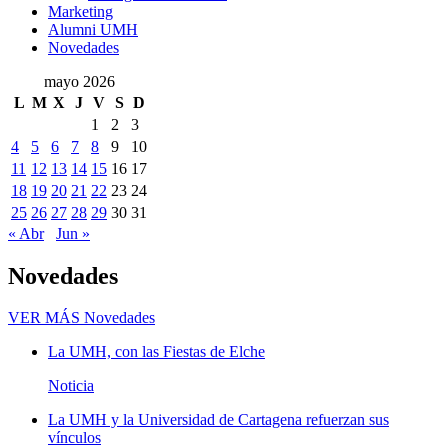
Marketing
Alumni UMH
Novedades
mayo 2026
L
M
X
J
V
S
D
1
2
3
4
5
6
7
8
9
10
11
12
13
14
15
16
17
18
19
20
21
22
23
24
25
26
27
28
29
30
31
« Abr
Jun »
Novedades
VER MÁS
Novedades
La UMH, con las Fiestas de Elche
Noticia
La UMH y la Universidad de Cartagena refuerzan sus
vínculos