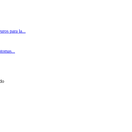
ros para la...
ntomas...
ado