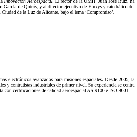
ía
Innovación Aeroespacial
. El rector de la UMH, Juan José Ruiz, ha
 García de Quirós, y al director ejecutivo de Emxys y catedrático del
a Ciudad de la Luz de Alicante, bajo el lema ‘Compromiso’.
as electrónicos avanzados para misiones espaciales. Desde 2005, la
s y contratistas industriales de primer nivel. Su experiencia se centra
enta con certificaciones de calidad aeroespacial AS-9100 e ISO-9001.