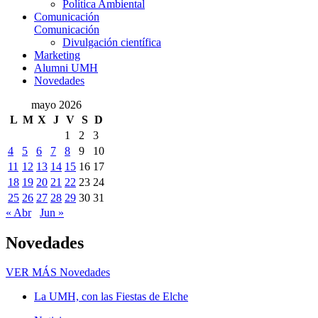
Política Ambiental
Comunicación
Comunicación
Divulgación científica
Marketing
Alumni UMH
Novedades
mayo 2026
L
M
X
J
V
S
D
1
2
3
4
5
6
7
8
9
10
11
12
13
14
15
16
17
18
19
20
21
22
23
24
25
26
27
28
29
30
31
« Abr
Jun »
Novedades
VER MÁS
Novedades
La UMH, con las Fiestas de Elche