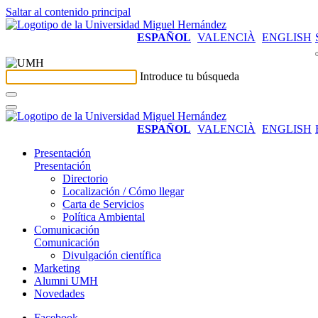
Saltar al contenido principal
ESPAÑOL
VALENCIÀ
ENGLISH
Introduce tu búsqueda
ESPAÑOL
VALENCIÀ
ENGLISH
Presentación
Presentación
Directorio
Localización / Cómo llegar
Carta de Servicios
Política Ambiental
Comunicación
Comunicación
Divulgación científica
Marketing
Alumni UMH
Novedades
Facebook