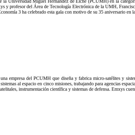
de la Universidad Miguel Hernández de Elche (PCUMH) en la categor
mxys y profesor del Área de Tecnología Electrónica de la UMH, Francisco
onomía 3 ha celebrado esta gala con motivo de su 35 aniversario en l
na empresa del PCUMH que diseña y fabrica micro-satélites y sistem
istemas al espacio en cinco misiones, trabajando para agencias espaciale
satelitales, instrumentación científica y sistemas de defensa. Emxys cu