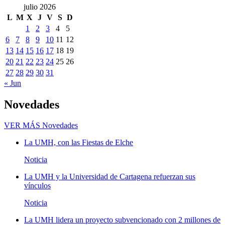
julio 2026
L
M
X
J
V
S
D
1
2
3
4
5
6
7
8
9
10
11
12
13
14
15
16
17
18
19
20
21
22
23
24
25
26
27
28
29
30
31
« Jun
Novedades
VER MÁS
Novedades
La UMH, con las Fiestas de Elche
Noticia
La UMH y la Universidad de Cartagena refuerzan sus
vínculos
Noticia
La UMH lidera un proyecto subvencionado con 2 millones de