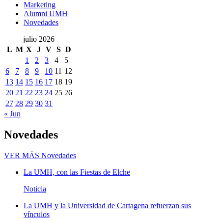
Marketing
Alumni UMH
Novedades
julio 2026
L
M
X
J
V
S
D
1
2
3
4
5
6
7
8
9
10
11
12
13
14
15
16
17
18
19
20
21
22
23
24
25
26
27
28
29
30
31
« Jun
Novedades
VER MÁS
Novedades
La UMH, con las Fiestas de Elche
Noticia
La UMH y la Universidad de Cartagena refuerzan sus
vínculos