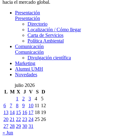
hacia el mercado global.
Presentación
Presentación
Directorio
Localización / Cómo llegar
Carta de Servicios
Política Ambiental
Comunicación
Comunicación
Divulgación científica
Marketing
Alumni UMH
Novedades
julio 2026
L
M
X
J
V
S
D
1
2
3
4
5
6
7
8
9
10
11
12
13
14
15
16
17
18
19
20
21
22
23
24
25
26
27
28
29
30
31
« Jun