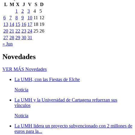
L
M
X
J
V
S
D
1
2
3
4
5
6
7
8
9
10
11
12
13
14
15
16
17
18
19
20
21
22
23
24
25
26
27
28
29
30
31
« Jun
Novedades
VER MÁS
Novedades
La UMH, con las Fiestas de Elche
Noticia
La UMH y la Universidad de Cartagena refuerzan sus
vínculos
Noticia
La UMH lidera un proyecto subvencionado con 2 millones de
euros para la...