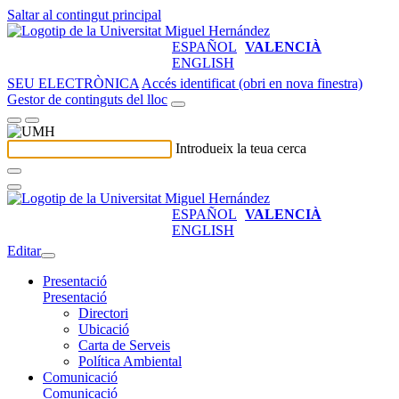
Saltar al contingut principal
ESPAÑOL
VALENCIÀ
ENGLISH
SEU ELECTRÒNICA
Accés identificat (obri en nova finestra)
Gestor de continguts del lloc
Introdueix la teua cerca
ESPAÑOL
VALENCIÀ
ENGLISH
Editar
Presentació
Presentació
Directori
Ubicació
Carta de Serveis
Política Ambiental
Comunicació
Comunicació