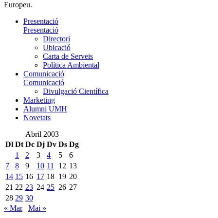
Europeu.
Presentació
Presentació
Directori
Ubicació
Carta de Serveis
Política Ambiental
Comunicació
Comunicació
Divulgació Científica
Marketing
Alumni UMH
Novetats
Abril 2003
Dl
Dt
Dc
Dj
Dv
Ds
Dg
1
2
3
4
5
6
7
8
9
10
11
12
13
14
15
16
17
18
19
20
21
22
23
24
25
26
27
28
29
30
« Mar
Mai »