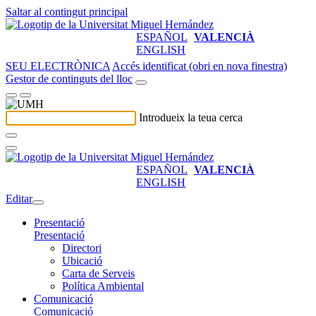
Saltar al contingut principal
ESPAÑOL
VALENCIÀ
ENGLISH
SEU ELECTRÒNICA
Accés identificat (obri en nova finestra)
Gestor de continguts del lloc
Introdueix la teua cerca
ESPAÑOL
VALENCIÀ
ENGLISH
Editar
Presentació
Presentació
Directori
Ubicació
Carta de Serveis
Política Ambiental
Comunicació
Comunicació