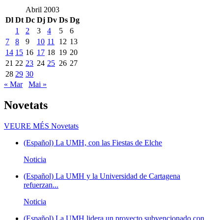
Abril 2003
Dl
Dt
Dc
Dj
Dv
Ds
Dg
1
2
3
4
5
6
7
8
9
10
11
12
13
14
15
16
17
18
19
20
21
22
23
24
25
26
27
28
29
30
« Mar
Mai »
Novetats
VEURE MÉS
Novetats
(Español) La UMH, con las Fiestas de Elche
Noticia
(Español) La UMH y la Universidad de Cartagena
refuerzan...
Noticia
(Español) La UMH lidera un proyecto subvencionado con...