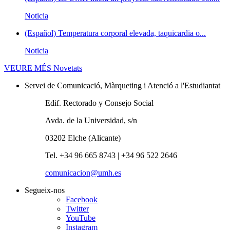
Noticia
(Español) Temperatura corporal elevada, taquicardia o...
Noticia
VEURE MÉS
Novetats
Servei de Comunicació, Màrqueting i Atenció a l'Estudiantat
Edif. Rectorado y Consejo Social
Avda. de la Universidad, s/n
03202 Elche (Alicante)
Tel. +34 96 665 8743 | +34 96 522 2646
comunicacion@umh.es
Segueix-nos
Facebook
Twitter
YouTube
Instagram