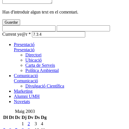
Has d'introduir algun text en el comentari.
Guardar
Current ye@r
*
Presentació
Presentació
Directori
Ubicació
Carta de Serveis
Política Ambiental
Comunicació
Comunicació
Divulgació Científica
Marketing
Alumni UMH
Novetats
Maig 2003
Dl
Dt
Dc
Dj
Dv
Ds
Dg
1
2
3
4