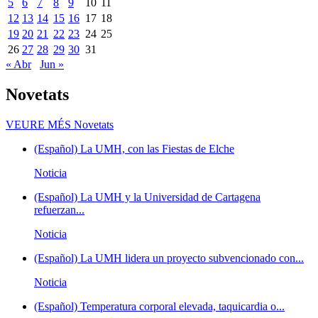
5
6
7
8
9
10
11
12
13
14
15
16
17
18
19
20
21
22
23
24
25
26
27
28
29
30
31
« Abr
Jun »
Novetats
VEURE MÉS
Novetats
(Español) La UMH, con las Fiestas de Elche
Noticia
(Español) La UMH y la Universidad de Cartagena
refuerzan...
Noticia
(Español) La UMH lidera un proyecto subvencionado con...
Noticia
(Español) Temperatura corporal elevada, taquicardia o...