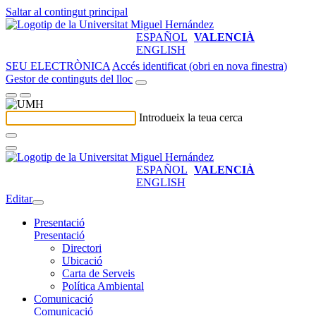
Saltar al contingut principal
ESPAÑOL
VALENCIÀ
ENGLISH
SEU ELECTRÒNICA
Accés identificat (obri en nova finestra)
Gestor de continguts del lloc
Introdueix la teua cerca
ESPAÑOL
VALENCIÀ
ENGLISH
Editar
Presentació
Presentació
Directori
Ubicació
Carta de Serveis
Política Ambiental
Comunicació
Comunicació