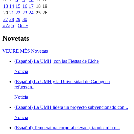
13
14
15
16
17
18
19
20
21
22
23
24
25
26
27
28
29
30
« Ago
Oct »
Novetats
VEURE MÉS
Novetats
(Español) La UMH, con las Fiestas de Elche
Noticia
(Español) La UMH y la Universidad de Cartagena
refuerzan...
Noticia
(Español) La UMH lidera un proyecto subvencionado con...
Noticia
(Español) Temperatura corporal elevada, taquicardia o...