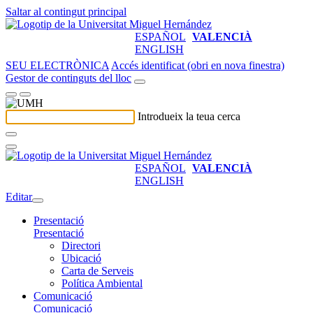
Saltar al contingut principal
ESPAÑOL
VALENCIÀ
ENGLISH
SEU ELECTRÒNICA
Accés identificat (obri en nova finestra)
Gestor de continguts del lloc
Introdueix la teua cerca
ESPAÑOL
VALENCIÀ
ENGLISH
Editar
Presentació
Presentació
Directori
Ubicació
Carta de Serveis
Política Ambiental
Comunicació
Comunicació