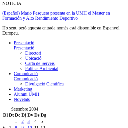
NOTICIA
(Español) Mario Pesquera presenta en la UMH el Master en
Formación y Alto Rendimiento Deportivo
Ho sent, però aquesta entrada només està disponible en Espanyol
Europeu.
Presentació
Presentació
Directori
Ubicació
Carta de Serveis
Política Ambiental
Comunicació
Comunicació
Divulgació Científica
Marketing
Alumni UMH
Novetats
Setembre 2004
Dl
Dt
Dc
Dj
Dv
Ds
Dg
1
2
3
4
5
6
7
8
9
10
11
12