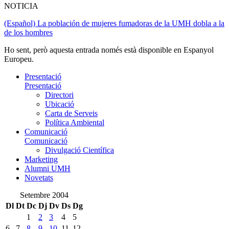
NOTICIA
(Español) La población de mujeres fumadoras de la UMH dobla a la
de los hombres
Ho sent, però aquesta entrada només està disponible en Espanyol
Europeu.
Presentació
Presentació
Directori
Ubicació
Carta de Serveis
Política Ambiental
Comunicació
Comunicació
Divulgació Científica
Marketing
Alumni UMH
Novetats
Setembre 2004
Dl
Dt
Dc
Dj
Dv
Ds
Dg
1
2
3
4
5
6
7
8
9
10
11
12