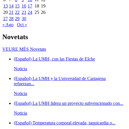
13
14
15
16
17
18
19
20
21
22
23
24
25
26
27
28
29
30
« Ago
Oct »
Novetats
VEURE MÉS
Novetats
(Español) La UMH, con las Fiestas de Elche
Noticia
(Español) La UMH y la Universidad de Cartagena
refuerzan...
Noticia
(Español) La UMH lidera un proyecto subvencionado con...
Noticia
(Español) Temperatura corporal elevada, taquicardia o...