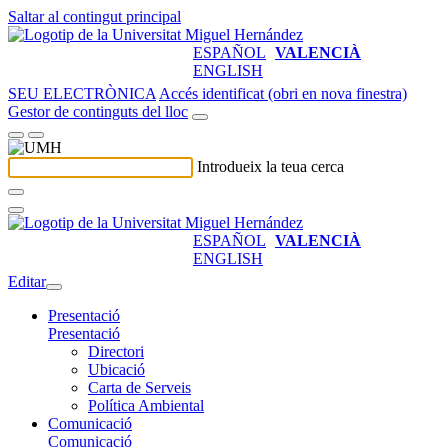
Saltar al contingut principal
ESPAÑOL
VALENCIÀ
ENGLISH
SEU ELECTRÒNICA
Accés identificat (obri en nova finestra)
Gestor de continguts del lloc
Introdueix la teua cerca
ESPAÑOL
VALENCIÀ
ENGLISH
Editar
Presentació
Presentació
Directori
Ubicació
Carta de Serveis
Política Ambiental
Comunicació
Comunicació