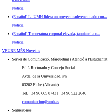
Noticia
(Español) La UMH lidera un proyecto subvencionado con...
Noticia
(Español) Temperatura corporal elevada, taquicardia o...
Noticia
VEURE MÉS
Novetats
Servei de Comunicació, Màrqueting i Atenció a l'Estudiantat
Edif. Rectorado y Consejo Social
Avda. de la Universidad, s/n
03202 Elche (Alicante)
Tel. +34 96 665 8743 | +34 96 522 2646
comunicacion@umh.es
Segueix-nos