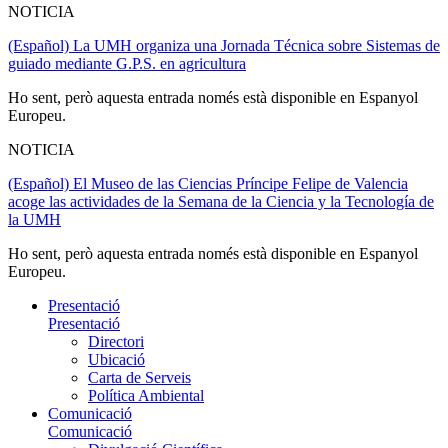
NOTICIA
(Español) La UMH organiza una Jornada Técnica sobre Sistemas de
guiado mediante G.P.S. en agricultura
Ho sent, però aquesta entrada només està disponible en Espanyol
Europeu.
NOTICIA
(Español) El Museo de las Ciencias Príncipe Felipe de Valencia
acoge las actividades de la Semana de la Ciencia y la Tecnología de
la UMH
Ho sent, però aquesta entrada només està disponible en Espanyol
Europeu.
Presentació
Presentació
Directori
Ubicació
Carta de Serveis
Política Ambiental
Comunicació
Comunicació