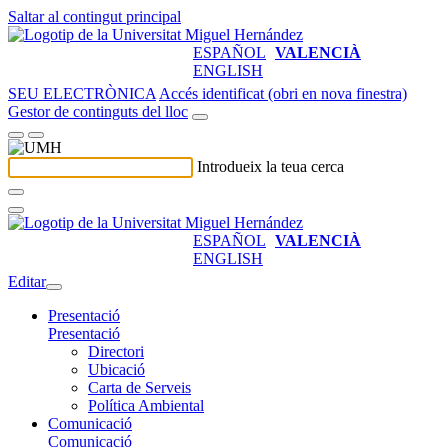
Saltar al contingut principal
ESPAÑOL
VALENCIÀ
ENGLISH
SEU ELECTRÒNICA
Accés identificat (obri en nova finestra)
Gestor de continguts del lloc
Introdueix la teua cerca
ESPAÑOL
VALENCIÀ
ENGLISH
Editar
Presentació
Presentació
Directori
Ubicació
Carta de Serveis
Política Ambiental
Comunicació
Comunicació