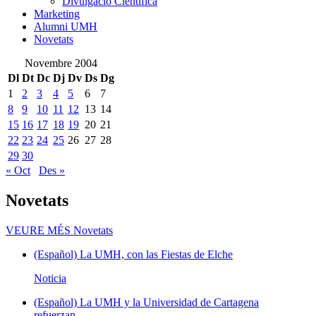
Divulgació Científica
Marketing
Alumni UMH
Novetats
Novembre 2004
Dl
Dt
Dc
Dj
Dv
Ds
Dg
1
2
3
4
5
6
7
8
9
10
11
12
13
14
15
16
17
18
19
20
21
22
23
24
25
26
27
28
29
30
« Oct
Des »
Novetats
VEURE MÉS
Novetats
(Español) La UMH, con las Fiestas de Elche
Noticia
(Español) La UMH y la Universidad de Cartagena
refuerzan...