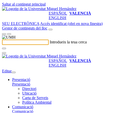
Saltar al contingut principal
ESPAÑOL
VALENCIÀ
ENGLISH
SEU ELECTRÒNICA
Accés identificat (obri en nova finestra)
Gestor de continguts del lloc
Introdueix la teua cerca
ESPAÑOL
VALENCIÀ
ENGLISH
Editar
Presentació
Presentació
Directori
Ubicació
Carta de Serveis
Política Ambiental
Comunicació
Comunicació