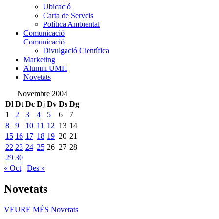
Ubicació
Carta de Serveis
Política Ambiental
Comunicació
Comunicació
Divulgació Científica
Marketing
Alumni UMH
Novetats
Novembre 2004
Dl
Dt
Dc
Dj
Dv
Ds
Dg
1
2
3
4
5
6
7
8
9
10
11
12
13
14
15
16
17
18
19
20
21
22
23
24
25
26
27
28
29
30
« Oct
Des »
Novetats
VEURE MÉS
Novetats