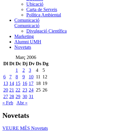
Ubicació
Carta de Serveis
Política Ambiental
Comunicació
Comunicació
Divulgació Científica
Marketing
Alumni UMH
Novetats
Març 2006
Dl
Dt
Dc
Dj
Dv
Ds
Dg
1
2
3
4
5
6
7
8
9
10
11
12
13
14
15
16
17
18
19
20
21
22
23
24
25
26
27
28
29
30
31
« Feb
Abr »
Novetats
VEURE MÉS
Novetats