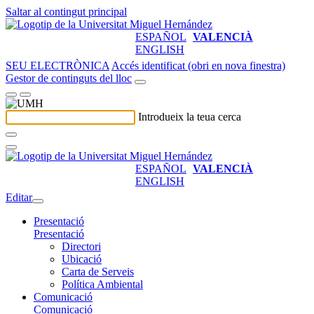
Saltar al contingut principal
ESPAÑOL
VALENCIÀ
ENGLISH
SEU ELECTRÒNICA
Accés identificat (obri en nova finestra)
Gestor de continguts del lloc
Introdueix la teua cerca
ESPAÑOL
VALENCIÀ
ENGLISH
Editar
Presentació
Presentació
Directori
Ubicació
Carta de Serveis
Política Ambiental
Comunicació
Comunicació