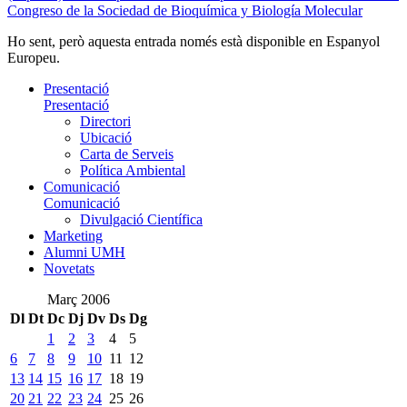
Congreso de la Sociedad de Bioquímica y Biología Molecular
Ho sent, però aquesta entrada només està disponible en Espanyol
Europeu.
Presentació
Presentació
Directori
Ubicació
Carta de Serveis
Política Ambiental
Comunicació
Comunicació
Divulgació Científica
Marketing
Alumni UMH
Novetats
Març 2006
Dl
Dt
Dc
Dj
Dv
Ds
Dg
1
2
3
4
5
6
7
8
9
10
11
12
13
14
15
16
17
18
19
20
21
22
23
24
25
26