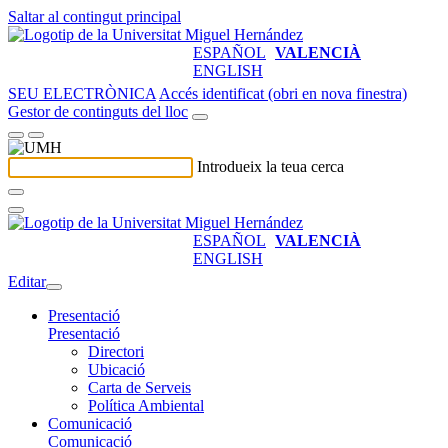
Saltar al contingut principal
ESPAÑOL
VALENCIÀ
ENGLISH
SEU ELECTRÒNICA
Accés identificat (obri en nova finestra)
Gestor de continguts del lloc
Introdueix la teua cerca
ESPAÑOL
VALENCIÀ
ENGLISH
Editar
Presentació
Presentació
Directori
Ubicació
Carta de Serveis
Política Ambiental
Comunicació
Comunicació